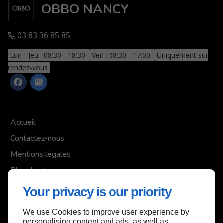
OBBO NANCY
03 83 36 85 85
Lun - Jeu : 08:30 - 18:30
Ven : 08:30 - 17:00
Uniquement sur
rendez-vous
Accueil
Contactez-nous
Mentions légales
Plan du site
Your privacy is our priority
We use Cookies to improve user experience by
Haut de page
personalising content and ads, as well as