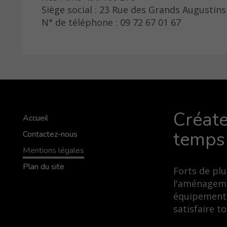
Siège social : 23 Rue des Grands Augustins
N° de téléphone : 09 72 67 01 67
Créate
Accueil
temps
Contactez-nous
Mentions légales
Plan du site
Forts de pl
l'aménageme
équipements 
satisfaire 