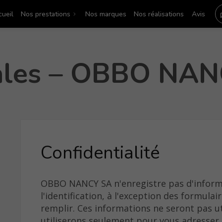
ueil
Nos prestations
Nos marques
Nos réalisations
Avis
gales – OBBO NA
Confidentialité
OBBO NANCY SA n'enregistre pas d'inform
l'identification, à l'exception des formulair
s
remplir. Ces informations ne seront pas ut
utiliserons seulement pour vous adresser 