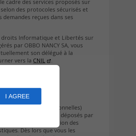
 le cadre des services proposés sur
 selon des protocoles sécurisés et
s demandes reçues dans ses
 droits Informatique et Libertés sur
 gérés par OBBO NANCY SA, vous
uellement son délégué à la
urner vers la
CNIL
.
okies
.
I AGREE
informations (non personnelles)
sur internet. Les cookies déposés par
 l’expérience de navigation des
stiques. Dès lors que vous les