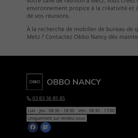
votre salle de réunion à Metz, vous créez
environnement propice à la créativité et à
de vos réunions.
À la recherche de mobilier de bureau de q
Metz ? Contactez Obbo Nancy dès mainte
OBBO NANCY
03 83 36 85 85
Lun - Jeu : 08:30 - 18:30
Ven : 08:30 - 17:00
Uniquement sur rendez-vous