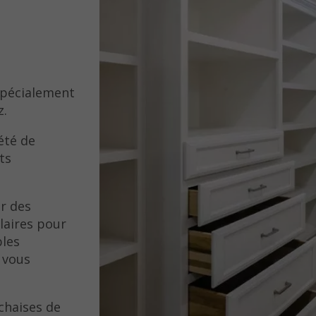
pécialement
z.
été de
ts
r des
laires pour
bles
 vous
chaises de