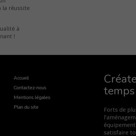
 un
 la réussite
ualité à
nant !
Créate
Accueil
temps
Contactez-nous
Mentions légales
Plan du site
Forts de pl
l'aménageme
équipements 
satisfaire 