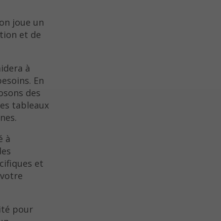
on joue un
tion et de
idera à
besoins. En
posons des
es tableaux
nes.
é à
des
cifiques et
 votre
ité pour