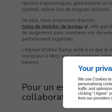
réunion ergonomiques, garantissant un c
optimal, même lors de longues réunions.
De plus, nous proposons d'autres
types de mobilier de bureau
, tels que 
de rangement pour maintenir vos docum
parfaitement organisés.
L'équipe d'Obbo Nancy veille à ce que le 
vos locaux à Metz soit parfaitement adap
besoins.
Your priva
We use Cookies to
Pour un espace de ré
personalising conte
traffic and optimizi
collaboratif à Metz
clicking "I Agree" 
from our providers