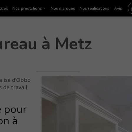
ueil
Nos prestations
Nos marques
Nos réalisations
Avis
ureau à Metz
alisé d’Obbo
 de travail
é pour
on à